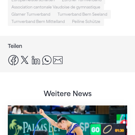
Association cantonale Vaudoise de gymnastique
Glarner Turnverband
Turnverband Bern Seeland
Turnverband Bern Mittelland
Peiline Schütze
Teilen
facebook
x
linkedin
whatsapp
email
Weitere News
Nächster Halt: Weltmeisterschaft