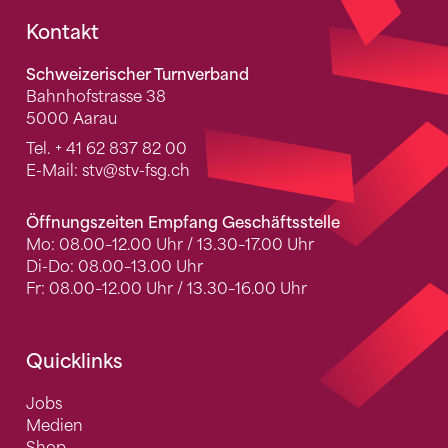
Fusszeile
Kontakt
Schweizerischer Turnverband
Bahnhofstrasse 38
5000 Aarau
Tel.
+ 41 62 837 82 00
E-Mail:
stv
@stv-fsg.ch
Öffnungszeiten Empfang Geschäftsstelle
Mo: 08.00–12.00 Uhr / 13.30–17.00 Uhr
Di-Do: 08.00–13.00 Uhr
Fr: 08.00–12.00 Uhr / 13.30–16.00 Uhr
Quicklinks
Jobs
Medien
Shop