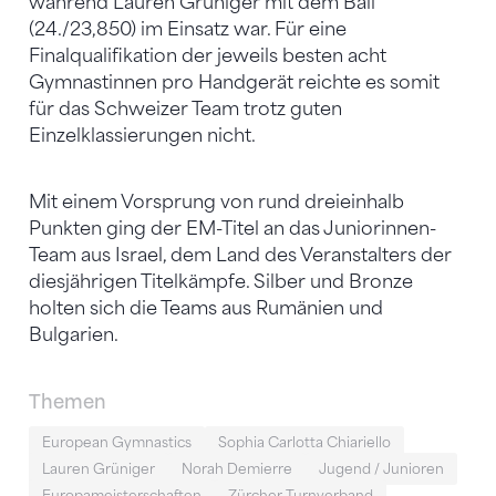
während Lauren Grüniger mit dem Ball
(24./23,850) im Einsatz war. Für eine
Finalqualifikation der jeweils besten acht
Gymnastinnen pro Handgerät reichte es somit
für das Schweizer Team trotz guten
Einzelklassierungen nicht.
Mit einem Vorsprung von rund dreieinhalb
Punkten ging der EM-Titel an das Juniorinnen-
Team aus Israel, dem Land des Veranstalters der
diesjährigen Titelkämpfe. Silber und Bronze
holten sich die Teams aus Rumänien und
Bulgarien.
Themen
European Gymnastics
Sophia Carlotta Chiariello
Lauren Grüniger
Norah Demierre
Jugend / Junioren
Europameisterschaften
Zürcher Turnverband