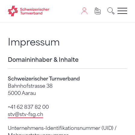
Zum Inhalt springen
Zur Sitemap navigieren
Zum Navigieren dieser Seite wird JavaScript benötigt. A
Impressum
Domaininhaber & Inhalte
Schweizerischer Turnverband
Bahnhofstrasse 38
5000 Aarau
+41 62 837 82 00
stv
@stv-fsg.ch
Unternehmens-Identifikationsnummer (UID) /