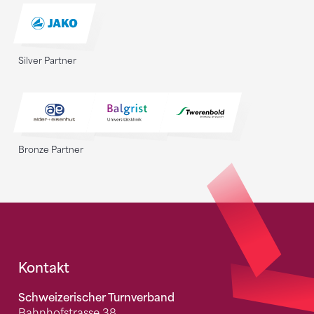
Silver Partner
Bronze Partner
Fusszeile
Kontakt
Schweizerischer Turnverband
Bahnhofstrasse 38