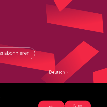
ins abonnieren
Deutsch
r
Ja
Nein