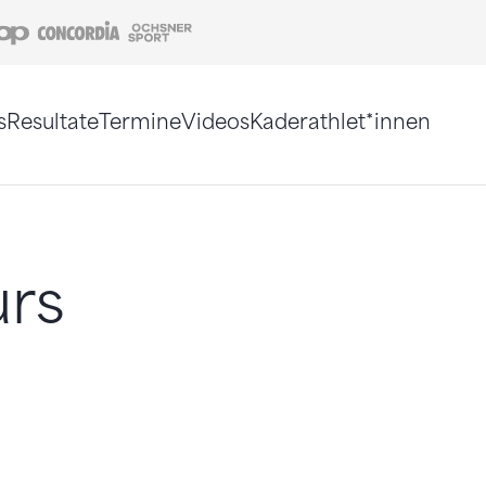
Coop
Concordia
Ochsner Sport
s
Resultate
Termine
Videos
Kaderathlet*innen
tigt. Alternativ können Sie die Sitemap ohne Jav
rs