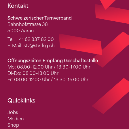
Fusszeile
Kontakt
Schweizerischer Turnverband
Bahnhofstrasse 38
5000 Aarau
Tel.
+ 41 62 837 82 00
E-Mail:
stv
@stv-fsg.ch
Öffnungszeiten Empfang Geschäftsstelle
Mo: 08.00–12.00 Uhr / 13.30–17.00 Uhr
Di-Do: 08.00–13.00 Uhr
Fr: 08.00–12.00 Uhr / 13.30–16.00 Uhr
Quicklinks
Jobs
Medien
Shop