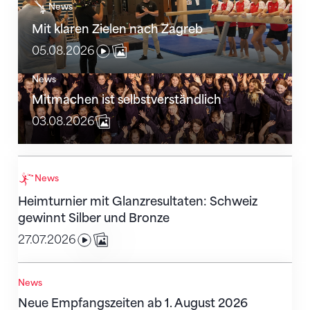
Mit klaren Zielen nach Zagreb
News
Mit klaren Zielen nach Zagreb
05.08.2026
News
Mitmachen ist selbstverständlich
Mitmachen ist selbstverständlich
03.08.2026
Heimturnier mit Glanzresultaten: Schweiz gewinnt S
News
Heimturnier mit Glanzresultaten: Schweiz
gewinnt Silber und Bronze
27.07.2026
Neue Empfangszeiten ab 1. August 2026
News
Neue Empfangszeiten ab 1. August 2026