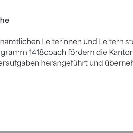
che
namtlichen Leiterinnen und Leitern s
ogramm 1418coach fördern die Kantone
iteraufgaben herangeführt und übern
h