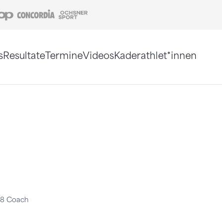
Coop
Concordia
Ochsner Sport
s
Resultate
Termine
Videos
Kaderathlet*innen
tigt. Alternativ können Sie die Sitemap ohne Jav
18 Coach