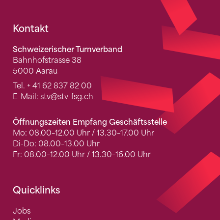
Fusszeile
Kontakt
Schweizerischer Turnverband
Bahnhofstrasse 38
5000 Aarau
Tel.
+ 41 62 837 82 00
E-Mail:
stv
@stv-fsg.ch
Öffnungszeiten Empfang Geschäftsstelle
Mo: 08.00–12.00 Uhr / 13.30–17.00 Uhr
Di-Do: 08.00–13.00 Uhr
Fr: 08.00–12.00 Uhr / 13.30–16.00 Uhr
Quicklinks
Jobs