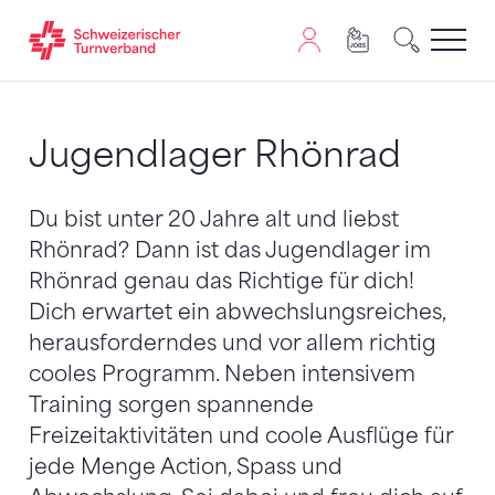
Zum Inhalt springen
Zur Sitemap navigieren
Zum Navigieren dieser Seite wird JavaScript benötigt. A
Jugendlager Rhönrad
Du bist unter 20 Jahre alt und liebst
Rhönrad? Dann ist das Jugendlager im
Rhönrad genau das Richtige für dich!
Dich erwartet ein abwechslungsreiches,
herausforderndes und vor allem richtig
cooles Programm. Neben intensivem
Training sorgen spannende
Freizeitaktivitäten und coole Ausflüge für
jede Menge Action, Spass und