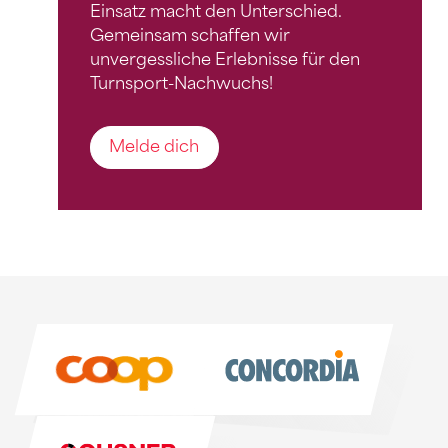
Einsatz macht den Unterschied.
Gemeinsam schaffen wir
unvergessliche Erlebnisse für den
Turnsport-Nachwuchs!
Melde dich
Sponsoren
Sponsoren