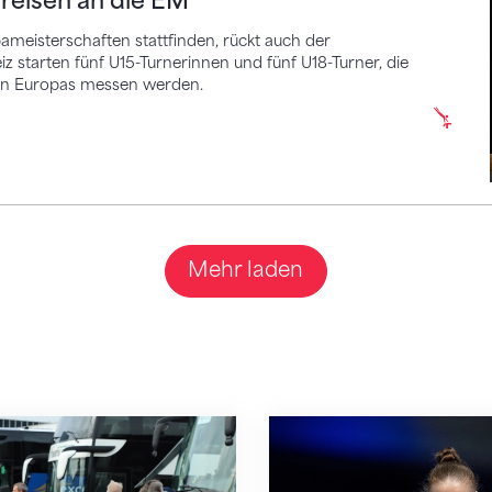
reisen an die EM
meisterschaften stattfinden, rückt auch der
 starten fünf U15-Turnerinnen und fünf U18-Turner, die
ren Europas messen werden.
Mehr laden
fizieller Reisepartner des STV
Martina Eisenegger r