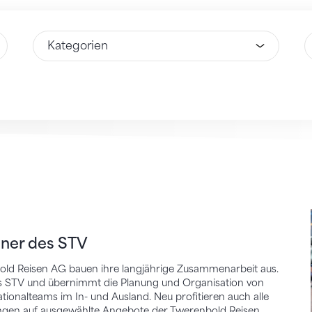
Wähle Option
W
 des STV
tner des STV
old Reisen AG bauen ihre langjährige Zusammenarbeit aus.
des STV und übernimmt die Planung und Organisation von
ionalteams im In- und Ausland. Neu profitieren auch alle
gungen auf ausgewählte Angebote der Twerenbold Reisen