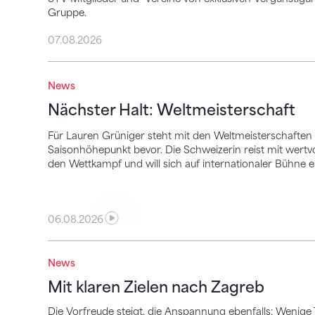
Gruppe.
07.08.2026
Nächster Halt: Weltmeisterschaft
News
Nächster Halt: Weltmeisterschaft
Für Lauren Grüniger steht mit den Weltmeisterschaften
Saisonhöhepunkt bevor. Die Schweizerin reist mit wer
den Wettkampf und will sich auf internationaler Bühne e
06.08.2026
Mit klaren Zielen nach Zagreb
News
Mit klaren Zielen nach Zagreb
Die Vorfreude steigt, die Anspannung ebenfalls: Wenige