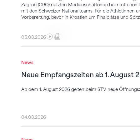
Zagreb (CRO) nutzten Medienschaffende beim offenen Tra
mit den Schweizer Nationalteams. Für die Athletinnen 
Vorbereitung, bevor in Kroatien um Finalplätze und Spitz
05.08.2026
Neue Empfangszeiten ab 1. August 2026
News
Neue Empfangszeiten ab 1. August 
Ab dem 1. August 2026 gelten beim STV neue Öffnungsze
04.08.2026
Mitmachen ist selbstverständlich
News