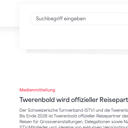
Text eingeben
Twerenbold wird offizieller Reisepartner
Medienmitteilung
Twerenbold wird offizieller Reisepar
Der Schweizerische Turnverband (STV) und die Twerenb
Bis Ende 2028 ist Twerenbold offizieller Reisepartner 
Reisen für Grossveranstaltungen, Delegationen sowie Nat
STV-Mitglieder und -Vereine von exklusiven Vergünsti