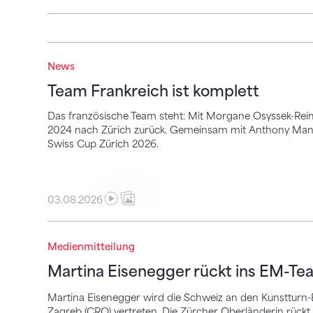
Team Frankreich ist komplett
News
Team Frankreich ist komplett
Das französische Team steht: Mit Morgane Osyssek-Re
2024 nach Zürich zurück. Gemeinsam mit Anthony Mansa
Swiss Cup Zürich 2026.
03.08.2026
Martina Eisenegger rückt ins EM-Team f
Medienmitteilung
Martina Eisenegger rückt ins EM-Te
Martina Eisenegger wird die Schweiz an den Kunstturn-
Zagreb (CRO) vertreten. Die Zürcher Oberländerin rückt