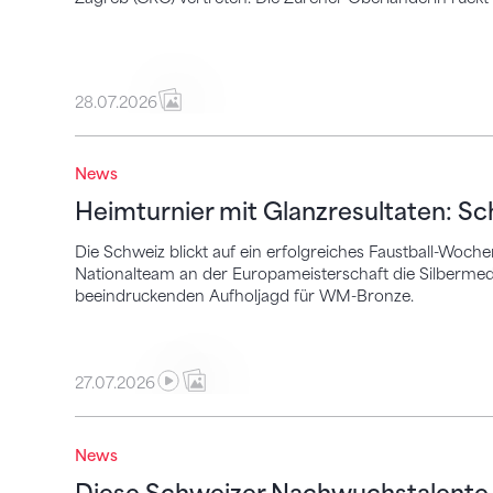
28.07.2026
Heimturnier mit Glanzresultaten: Schwei
News
Heimturnier mit Glanzresultaten: Sc
Die Schweiz blickt auf ein erfolgreiches Faustball-Woc
Nationalteam an der Europameisterschaft die Silbermeda
beeindruckenden Aufholjagd für WM-Bronze.
27.07.2026
Diese Schweizer Nachwuchstalente reise
News