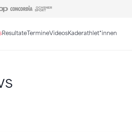
Coop
Concordia
Ochsner Sport
s
Resultate
Termine
Videos
Kaderathlet*innen
tigt. Alternativ können Sie die Sitemap ohne Jav
ws