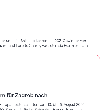
imer und Léo Saladino kehren die SCZ-Gewinner von
rd und Lorette Charpy vertreten sie Frankreich am
ür Zagreb nach
am für Zagreb nach
Europameisterschaften vom 13. bis 16. August 2026 in
 für Samira Raffin ins Schweizer Frauen-Team nach.