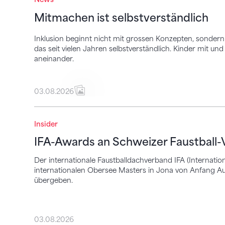
Mitmachen ist selbstverständlich
Inklusion beginnt nicht mit grossen Konzepten, sondern 
das seit vielen Jahren selbstverständlich. Kinder mit 
aneinander.
03.08.2026
IFA-Awards an Schweizer Faustball-Vertr
Insider
IFA-Awards an Schweizer Faustball-
Der internationale Faustballdachverband IFA (Internation
internationalen Obersee Masters in Jona von Anfang Au
übergeben.
03.08.2026