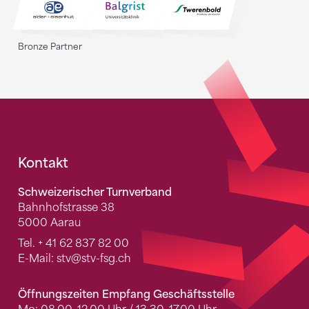
Bronze Partner
Fusszeile
Kontakt
Schweizerischer Turnverband
Bahnhofstrasse 38
5000 Aarau
Tel.
+ 41 62 837 82 00
E-Mail:
stv
@stv-fsg.ch
Öffnungszeiten Empfang Geschäftsstelle