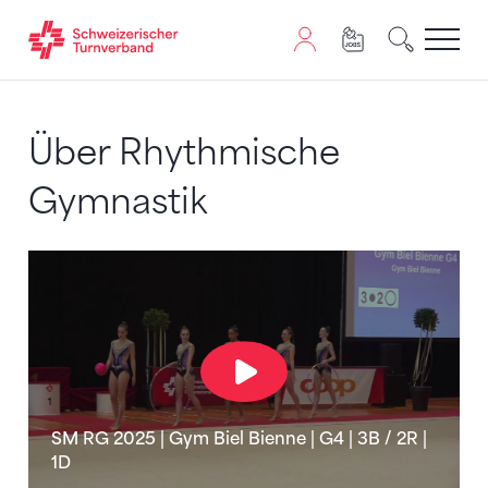
Zum Inhalt springen
Zur Sitemap navigieren
Zum Navigieren dieser Seite wird JavaScript benötigt. A
Über Rhythmische
Gymnastik
SM RG 2025 | Gym Biel Bienne | G4 | 3B / 2R |
1D