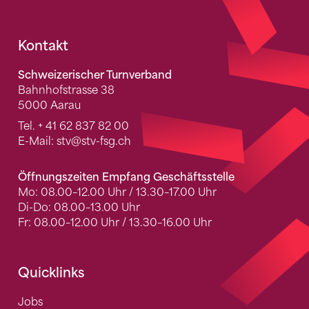
Fusszeile
Kontakt
Schweizerischer Turnverband
Bahnhofstrasse 38
5000 Aarau
Tel.
+ 41 62 837 82 00
E-Mail:
stv
@stv-fsg.ch
Öffnungszeiten Empfang Geschäftsstelle
Mo: 08.00–12.00 Uhr / 13.30–17.00 Uhr
Di-Do: 08.00–13.00 Uhr
Fr: 08.00–12.00 Uhr / 13.30–16.00 Uhr
Quicklinks
Jobs