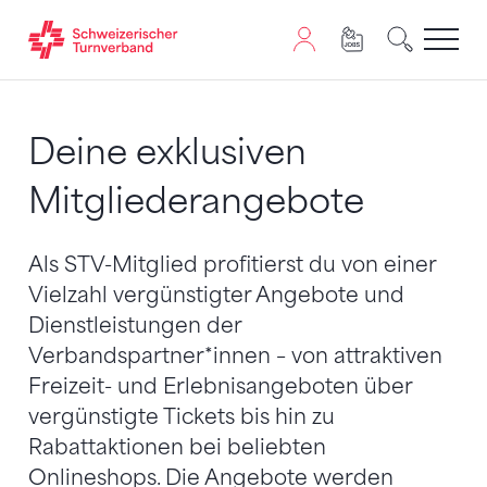
Zum Inhalt springen
Zur Sitemap navigieren
Zum Navigieren dieser Seite wird JavaScript benötigt. A
Deine exklusiven
Mitgliederangebote
Als STV-Mitglied profitierst du von einer
Vielzahl vergünstigter Angebote und
Dienstleistungen der
Verbandspartner*innen – von attraktiven
Freizeit- und Erlebnisangeboten über
vergünstigte Tickets bis hin zu
Rabattaktionen bei beliebten
Onlineshops. Die Angebote werden