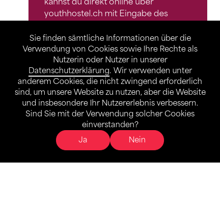
kannst du direkt online über
youthhostel.ch mit Eingabe des
Rabattcodes
«STVxSJH2026»
vornehmen.
Sie finden sämtliche Informationen über die
Verwendung von Cookies sowie Ihre Rechte als
Voraussetzung ist eine gültige
Nutzerin oder Nutzer in unserer
Datenschutzerklärung
. Wir verwenden unter
Mitgliedschaft des STV am Tag der
anderem Cookies, die nicht zwingend erforderlich
Anreise. Bitte weise diese beim
sind, um unsere Website zu nutzen, aber die Website
Check-in vor.
und insbesondere Ihr Nutzererlebnis verbessern.
Sind Sie mit der Verwendung solcher Cookies
Angebot gültig bis: 24.12.2026
einverstanden?
Ja
Nein
Zur Buchung
Bedingungen: