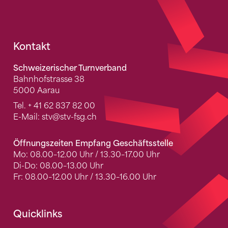
Fusszeile
Kontakt
Schweizerischer Turnverband
Bahnhofstrasse 38
5000 Aarau
Tel.
+ 41 62 837 82 00
E-Mail:
stv
@stv-fsg.ch
Öffnungszeiten Empfang Geschäftsstelle
Mo: 08.00–12.00 Uhr / 13.30–17.00 Uhr
Di-Do: 08.00–13.00 Uhr
Fr: 08.00–12.00 Uhr / 13.30–16.00 Uhr
Quicklinks