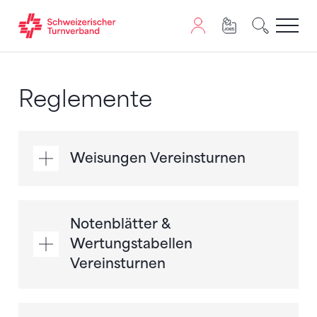
Zum Inhalt springen
Zur Sitemap navigieren
Zum Navigieren dieser Seite wird JavaScript benötigt. A
Reglemente
Weisungen Vereinsturnen
Notenblätter &
Wertungstabellen
Vereinsturnen