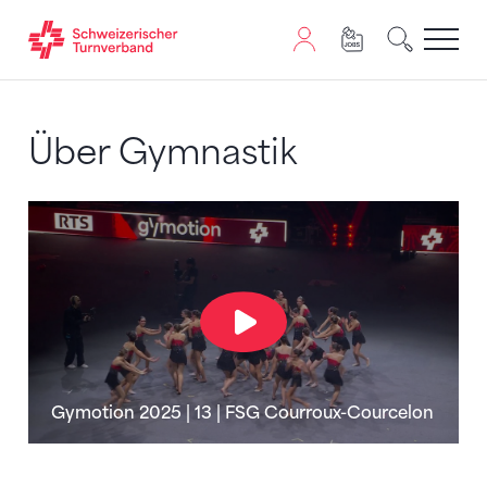
Zum Inhalt springen
Zur Sitemap navigieren
Zum Navigieren dieser Seite wird JavaScript benötigt. A
Über Gymnastik
Gymotion 2025 | 13 | FSG Courroux-Courcelon