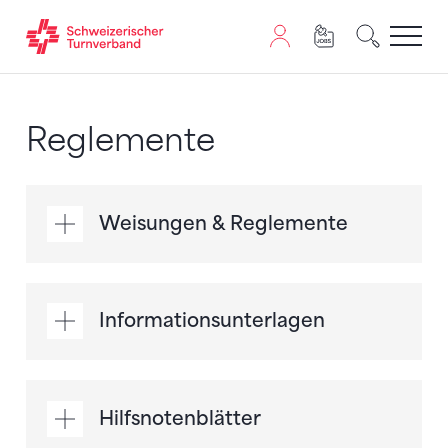
Zum Inhalt springen
Zur Sitemap navigieren
Zum Navigieren dieser Seite wird JavaScript benötigt. A
Reglemente
Weisungen & Reglemente
Informationsunterlagen
Hilfsnotenblätter