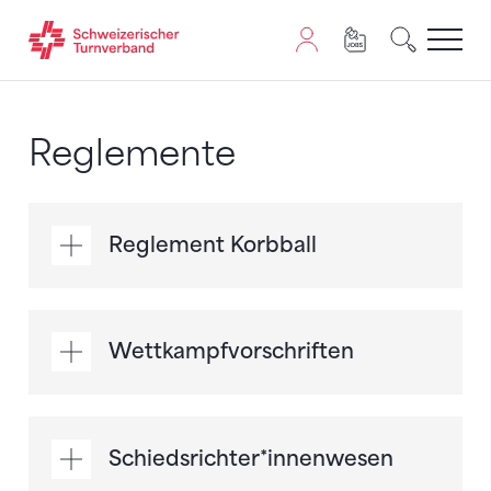
Zum Inhalt springen
Zur Sitemap navigieren
Zum Navigieren dieser Seite wird JavaScript benötigt. A
Reglemente
Reglement Korbball
Wettkampfvorschriften
Schiedsrichter*innenwesen