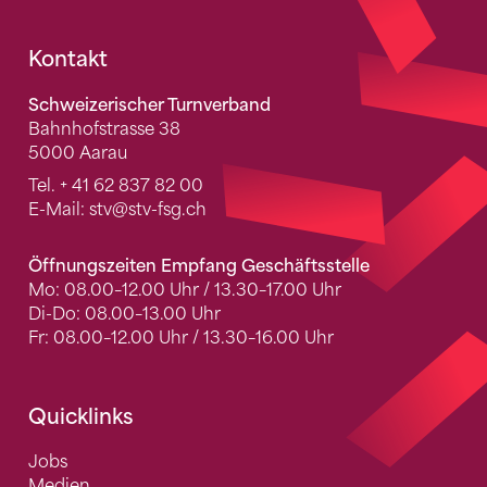
Fusszeile
Kontakt
Schweizerischer Turnverband
Bahnhofstrasse 38
5000 Aarau
Tel.
+ 41 62 837 82 00
E-Mail:
stv
@stv-fsg.ch
Öffnungszeiten Empfang Geschäftsstelle
Mo: 08.00–12.00 Uhr / 13.30–17.00 Uhr
Di-Do: 08.00–13.00 Uhr
Fr: 08.00–12.00 Uhr / 13.30–16.00 Uhr
Quicklinks
Jobs
Medien