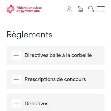
Passer au contenu
Naviguer vers le plan du siten
JavaScript est nécessaire pour naviguer sur ce site. Vous
Règlements
Directives balle à la corbeille
Prescriptions de concours
Directives