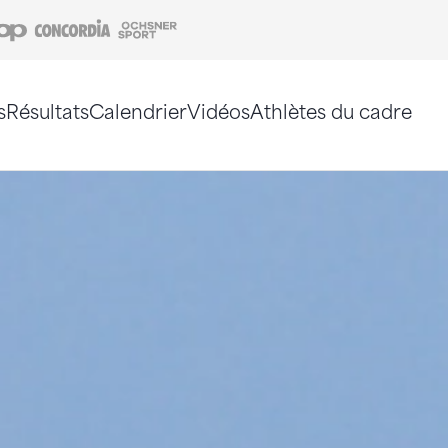
Coop
Concordia
Ochsner Sport
s
Résultats
Calendrier
Vidéos
Athlètes du cadre
e. Vous pouvez également utiliser le plan du site 