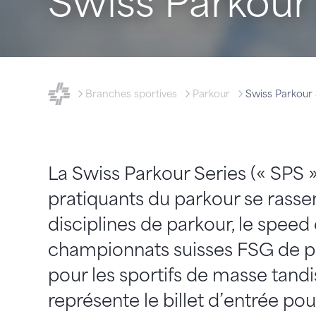
Swiss Parkour
FSG - Fédération suisse de gymnastique
Branches sportives
Parkour
Swiss Parkour 
La Swiss Parkour Series (« SPS »
pratiquants du parkour se rasse
disciplines de parkour, le speed
championnats suisses FSG de pa
pour les sportifs de masse tandi
représente le billet d’entrée pou