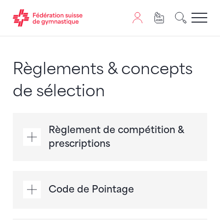
Passer au contenu
Naviguer vers le plan du siten
JavaScript est nécessaire pour naviguer sur ce site. Vous
Règlements & concepts
de sélection
Règlement de compétition &
prescriptions
Code de Pointage