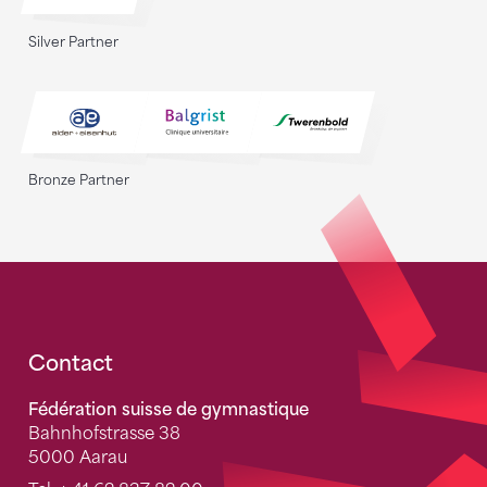
Silver Partner
Bronze Partner
Fusszeile
Contact
Fédération suisse de gymnastique
Bahnhofstrasse 38
5000 Aarau