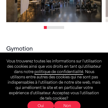
Gymotion
Manifestation de la Fédération suisse de
Vous trouverez toutes les informations sur l'utilisation
gymnastique, le Gymotion est le spectacle de
des cookies ainsi que vos droits en tant qu'utilisateur
gymnastique le plus ambitieux de Suisse ; il
dans notre
politique de confidentialité
. Nous
rassemble des sociétés de gym de tout le pays
utilisons entre autres des cookies qui ne sont pas
qui se produisent sur une musique moderne live.
indispensables à l'utilisation de notre site web, mais
L’édition 2023 au Hallenstadion de Zurich a réuni
qui améliorent le site et en particulier votre
expérience d'utilisateur. Acceptez-vous l'utilisation
près de 400 gymnastes de 16 sociétés et environ
de tels cookies?
13'500 spectateurs. En 2024, le Gymotion s’est
déroulé pour la première fois dans la Vaudoise
Oui
Non