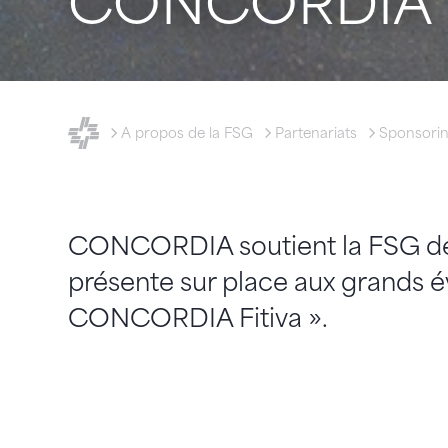
CONCORDIA
FSG - Fédération suisse de gymnastique
A propos de la FSG
Partenariats
Sponsori
CONCORDIA soutient la FSG depu
présente sur place aux grands 
CONCORDIA Fitiva ».