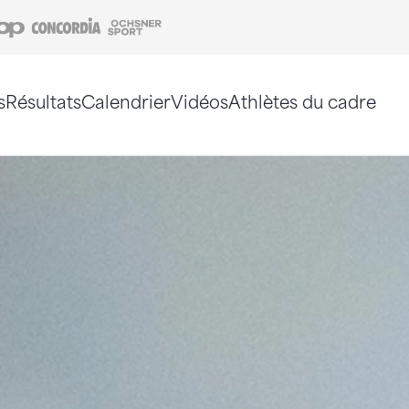
Coop
Concordia
Ochsner Sport
s
Résultats
Calendrier
Vidéos
Athlètes du cadre
e. Vous pouvez également utiliser le plan du site 