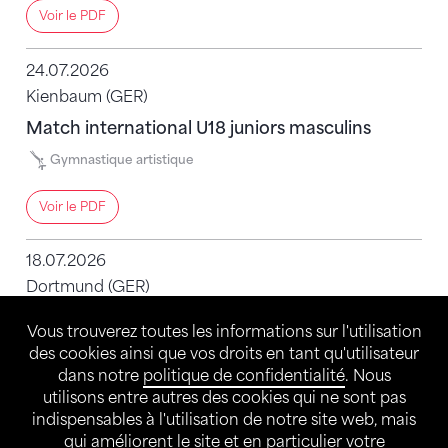
Voir le PDF
24.07.2026
Kienbaum (GER)
Match international U18 juniors masculins
Gymnastique artistique
Voir le PDF
18.07.2026
Dortmund (GER)
Match international U15 juniors féminines
Vous trouverez toutes les informations sur l'utilisation
Gymnastique artistique
des cookies ainsi que vos droits en tant qu'utilisateur
dans notre
politique de confidentialité
. Nous
utilisons entre autres des cookies qui ne sont pas
Voir le PDF
indispensables à l'utilisation de notre site web, mais
qui améliorent le site et en particulier votre