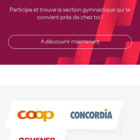
Participe et trouve la section gymnastique qui te
convient près de chez toi !
A découvrir maintenant
Sponsoren
Sponsoren