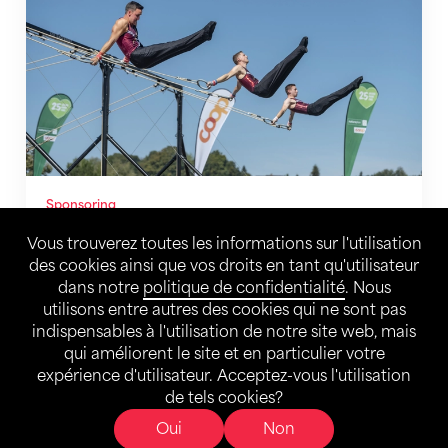
Sponsoring
FSG
Vous trouverez toutes les informations sur l'utilisation
Coop soutient la gymnastique en Suisse depuis 2001.
des cookies ainsi que vos droits en tant qu'utilisateur
Outre son partenariat avec les Fêtes fédérales de
dans notre
politique de confidentialité
. Nous
gymnastique, Coop est notamment le sponsor principal
utilisons entre autres des cookies qui ne sont pas
de diverses manifestations gymniques. De-puis 2023,
indispensables à l'utilisation de notre site web, mais
Coop est également partenaire de platine de la
qui améliorent le site et en particulier votre
Fédération suisse de gymnastique.
expérience d'utilisateur. Acceptez-vous l'utilisation
Coop Mixihit
de tels cookies?
Oui
Non