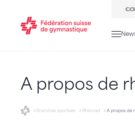
New
Passer au contenu
Naviguer vers le plan du siten
JavaScript est nécessaire pour naviguer sur ce sit
A propos de r
FSG - Fédération suisse de gymnastique
Branches sportives
Rhönrad
A propos de 