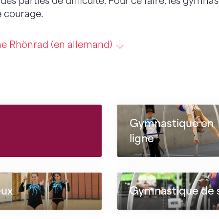
 parties de difficulté. Pour ce faire, les gymnas
de courage.
line Rhönrad (en allemand)
Gymnastique en
ligne
eux
Gymnastique de 