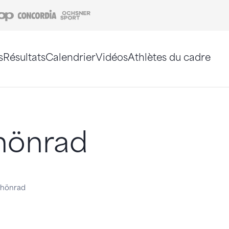
Coop
Concordia
Ochsner Sport
s
Résultats
Calendrier
Vidéos
Athlètes du cadre
e. Vous pouvez également utiliser le plan du site 
hönrad
rhönrad