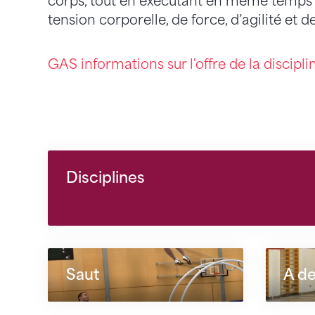
corps, tout en exécutant en même temps des
tension corporelle, de force, d’agilité et 
GAS informations sur l'offre de la discip
Disciplines
Saut
A d