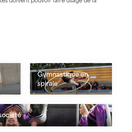
tes doivent pouvoir faire usage de la
Gymnastique en
spirale
société