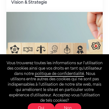
Vision & Strategie
Valeurs & Éthique
Vous trouverez toutes les informations sur l'utilisation
des cookies ainsi que vos droits en tant qu'utilisateur
dans notre
politique de confidentialité
. Nous
Valeurs & Éthique
utilisons entre autres des cookies qui ne sont pas
indispensables à l'utilisation de notre site web, mais
Encouragement du sport olympique
qui améliorent le site et en particulier votre
expérience d'utilisateur. Acceptez-vous l'utilisation
de tels cookies?
Oui
Non