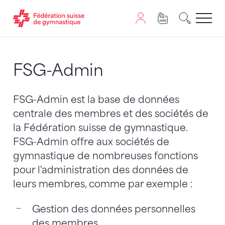
Passer au contenu
Naviguer vers le plan du siten
JavaScript est nécessaire pour naviguer sur ce site. Vous
FSG-Admin
FSG-Admin est la base de données
centrale des membres et des sociétés de
la Fédération suisse de gymnastique.
FSG-Admin offre aux sociétés de
gymnastique de nombreuses fonctions
pour l'administration des données de
leurs membres, comme par exemple :
Gestion des données personnelles
des membres