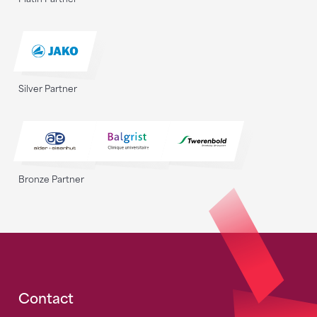
Silver Partner
Bronze Partner
Fusszeile
Contact