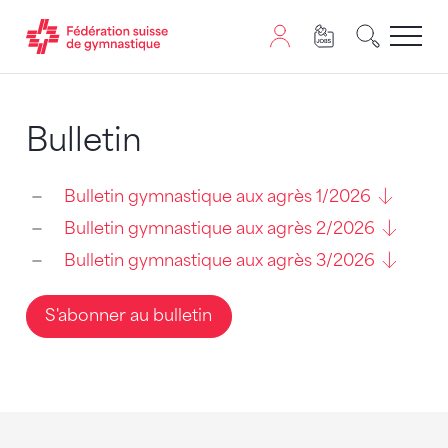
Passer au contenu
Naviguer vers le plan du siten
JavaScript est nécessaire pour naviguer sur ce site. Vous
Bulletin
Bulletin gymnastique aux agrès 1/2026
Bulletin gymnastique aux agrès 2/2026
Bulletin gymnastique aux agrès 3/2026
S'abonner au bulletin
Sponsoren