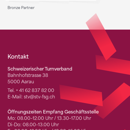
Bronze Partner
Fusszeile
Kontakt
Schweizerischer Turnverband
Bahnhofstrasse 38
5000 Aarau
Tel.
+ 41 62 837 82 00
E-Mail:
stv
@stv-fsg.ch
Öffnungszeiten Empfang Geschäftsstelle
Mo: 08.00–12.00 Uhr / 13.30–17.00 Uhr
Di-Do: 08.00–13.00 Uhr