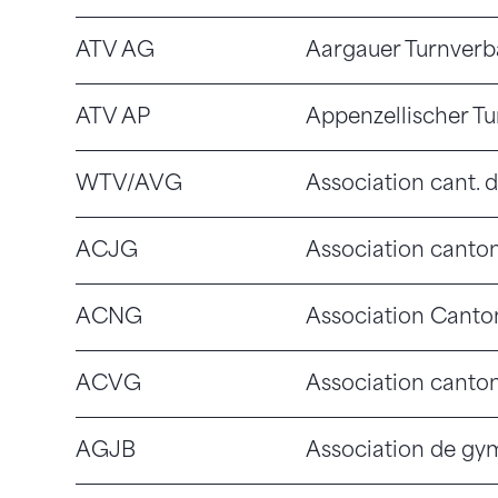
ATV AG
Aargauer Turnver
ATV AP
Appenzellischer T
WTV/AVG
Association cant. 
ACJG
Association canto
ACNG
Association Canto
ACVG
Association canto
AGJB
Association de gy