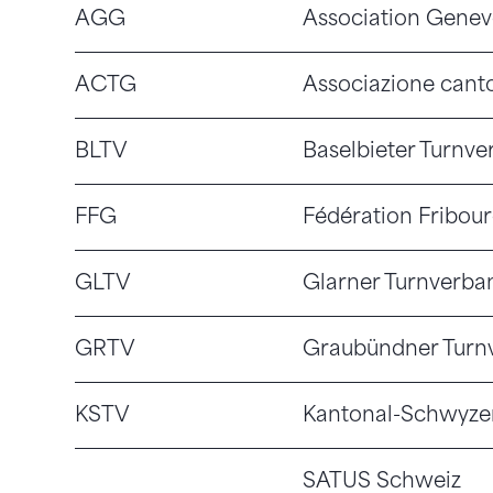
AGG
Association Genev
ACTG
Associazione canto
BLTV
Baselbieter Turnv
FFG
Fédération Fribou
GLTV
Glarner Turnverba
GRTV
Graubündner Turn
KSTV
Kantonal-Schwyze
SATUS Schweiz