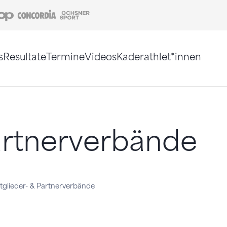
Coop
Concordia
Ochsner Sport
s
Resultate
Termine
Videos
Kaderathlet*innen
tigt. Alternativ können Sie die Sitemap ohne Jav
artnerverbände
tglieder- & Partnerverbände