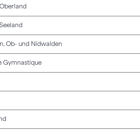
 Oberland
 Seeland
n, Ob- und Nidwalden
e Gymnastique
d
nd