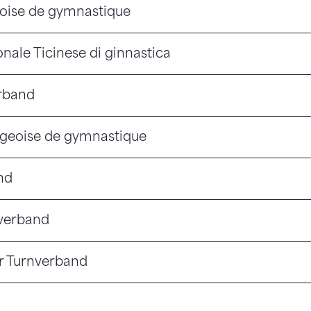
oise de gymnastique
nale Ticinese di ginnastica
erband
rgeoise de gymnastique
nd
verband
r Turnverband