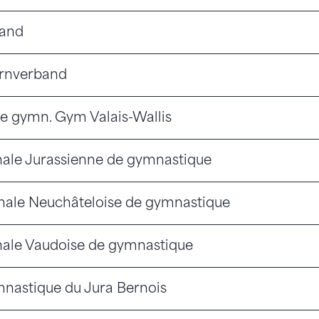
band
urnverband
de gymn. Gym Valais-Wallis
nale Jurassienne de gymnastique
nale Neuchâteloise de gymnastique
nale Vaudoise de gymnastique
mnastique du Jura Bernois