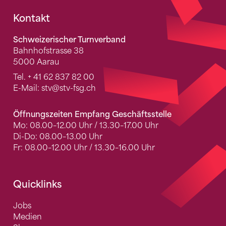
Fusszeile
Kontakt
Schweizerischer Turnverband
Bahnhofstrasse 38
5000 Aarau
Tel.
+ 41 62 837 82 00
E-Mail:
stv
@stv-fsg.ch
Öffnungszeiten Empfang Geschäftsstelle
Mo: 08.00–12.00 Uhr / 13.30–17.00 Uhr
Di-Do: 08.00–13.00 Uhr
Fr: 08.00–12.00 Uhr / 13.30–16.00 Uhr
Quicklinks
Jobs
Medien