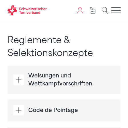
Zum Inhalt springen
Zur Sitemap navigieren
Zum Navigieren dieser Seite wird JavaScript benötigt. A
Reglemente &
Selektionskonzepte
Weisungen und
Wettkampfvorschriften
Code de Pointage