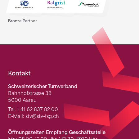
Bronze Partner
Fusszeile
Kontakt
Schweizerischer Turnverband
Bahnhofstrasse 38
5000 Aarau
Tel.
+ 41 62 837 82 00
E-Mail:
stv
@stv-fsg.ch
Öffnungszeiten Empfang Geschäftsstelle