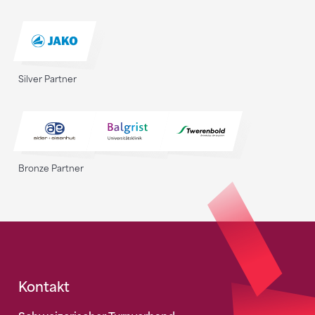
Silver Partner
Bronze Partner
Fusszeile
Kontakt