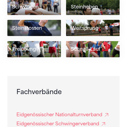
Schwingen
Steinheben
Steinstossen
Weitsprung
Freiübung
Schnell-Lauf
Fachverbände
Eidgenössischer Nationalturnverband
Eidgenössischer Schwingerverband