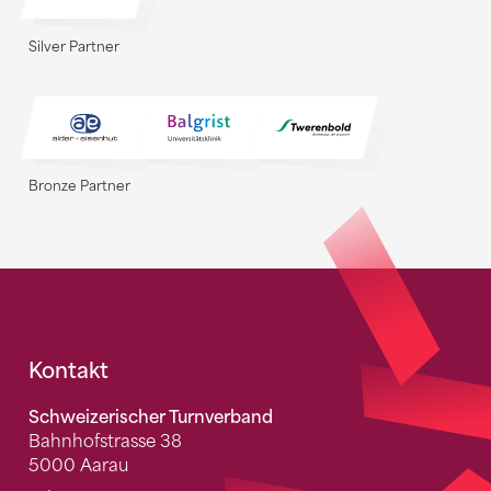
Silver Partner
Bronze Partner
Fusszeile
Kontakt
Schweizerischer Turnverband
Bahnhofstrasse 38
5000 Aarau