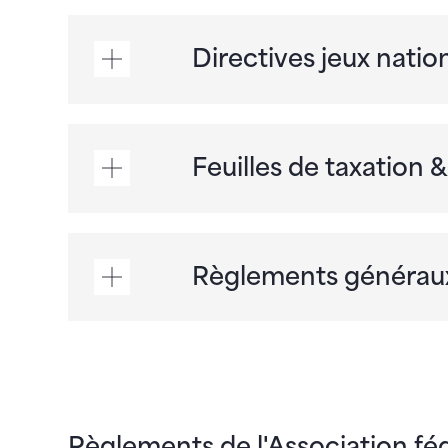
Directives jeux nati
Feuilles de taxation
Règlements générau
Règlements de l'Association fé