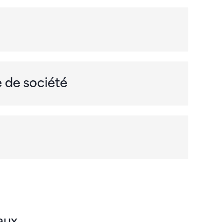
e de société
aux