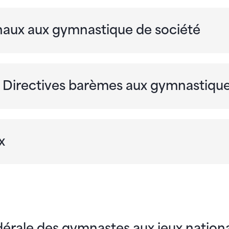
onaux aux gymnastique de société
 & Directives barèmes aux gymnastiqu
x
dérale des gymnastes aux jeux nation