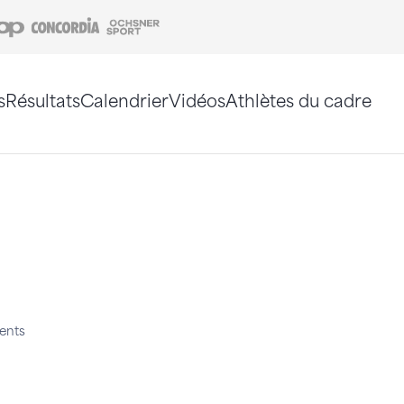
Coop
Concordia
Ochsner Sport
s
Résultats
Calendrier
Vidéos
Athlètes du cadre
e. Vous pouvez également utiliser le plan du site 
ents