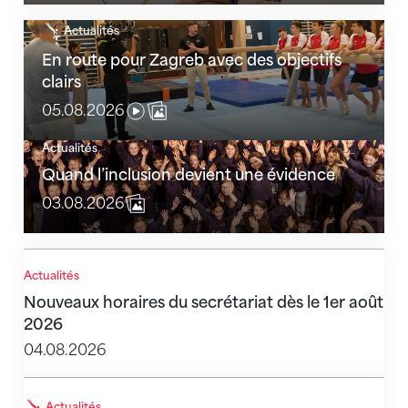
En route pour Zagreb avec des objectifs clairs
Actualités
En route pour Zagreb avec des objectifs
clairs
05.08.2026
Actualités
Quand l’inclusion devient une évidence
Quand l’inclusion devient une évidence
03.08.2026
Nouveaux horaires du secrétariat dès le 1er août 202
Actualités
Nouveaux horaires du secrétariat dès le 1er août
2026
04.08.2026
L'équipe de France est au complet
Actualités