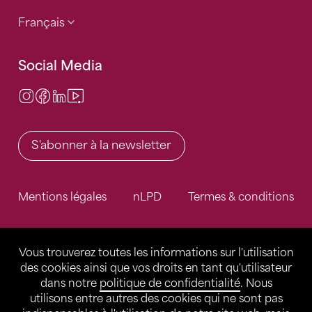
Français
Social Media
Instagram
Facebook
LinkedIn
Video Center
S'abonner à la newsletter
Mentions légales
nLPD
Termes & conditions
Vous trouverez toutes les informations sur l'utilisation
des cookies ainsi que vos droits en tant qu'utilisateur
dans notre
politique de confidentialité
. Nous
utilisons entre autres des cookies qui ne sont pas