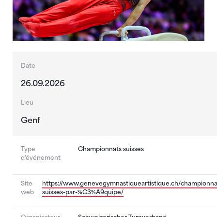
Date
26.09.2026
Lieu
Genf
Type
Championnats suisses
d'événement
Site
https://www.genevegymnastiqueartistique.ch/championna
web
suisses-par-%C3%A9quipe/