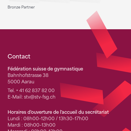
Bronze Partner
Fusszeile
Contact
Fédération suisse de gymnastique
Bahnhofstrasse 38
5000 Aarau
Tel.
+ 41 62 837 82 00
E-Mail:
stv
@stv-fsg.ch
Horaires d'ouverture de l'accueil du secrétariat
Lundi : 08h00–12h00 / 13h30–17h00
Mardi : 08h00–13h00