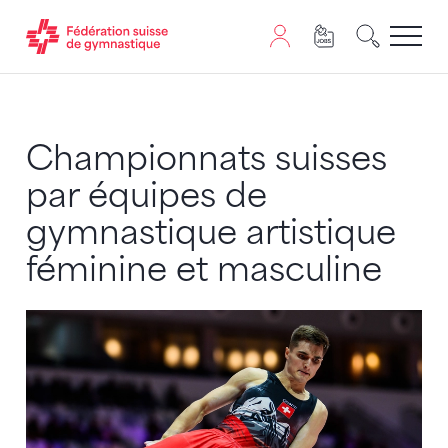
Passer au contenu
Naviguer vers le plan du siten
JavaScript est nécessaire pour naviguer sur ce site. Vous
Championnats suisses
par équipes de
gymnastique artistique
féminine et masculine