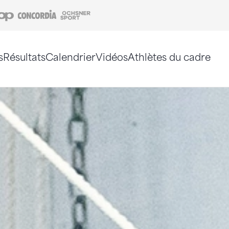
Coop
Concordia
Ochsner Sport
s
Résultats
Calendrier
Vidéos
Athlètes du cadre
e. Vous pouvez également utiliser le plan du site 