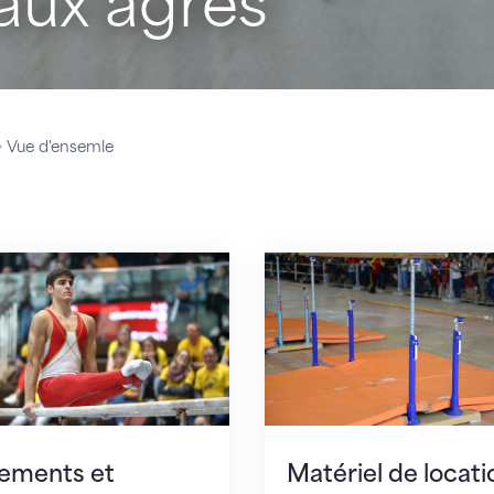
aux agrès
Vue d'ensemle
nts et directives
Matériel de location
ements et
Matériel de locati