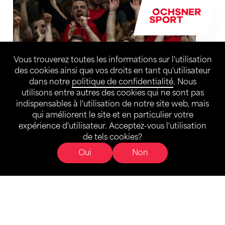
Vous trouverez toutes les informations sur l'utilisation
des cookies ainsi que vos droits en tant qu'utilisateur
dans notre
politique de confidentialité
. Nous
utilisons entre autres des cookies qui ne sont pas
indispensables à l'utilisation de notre site web, mais
qui améliorent le site et en particulier votre
expérience d'utilisateur. Acceptez-vous l'utilisation
de tels cookies?
Tu veux que ta société en
Oui
Non
profite ?
Ici tu peux voir le
catalogue JAKO
et
les dernières collections. Tu trouveras
l'offre complète sur
notre site