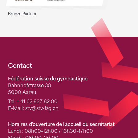
Bronze Partner
Fusszeile
Contact
Fédération suisse de gymnastique
Bahnhofstrasse 38
5000 Aarau
Tel.
+ 41 62 837 82 00
E-Mail:
stv
@stv-fsg.ch
Horaires d'ouverture de l'accueil du secrétariat
Lundi : 08h00–12h00 / 13h30–17h00