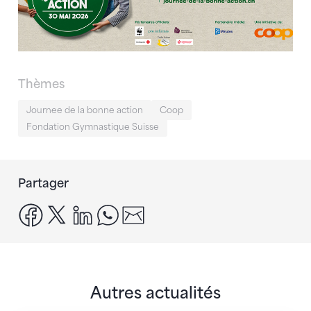
Thèmes
Journee de la bonne action
Coop
Fondation Gymnastique Suisse
Partager
facebook
x
linkedin
whatsapp
email
Autres actualités