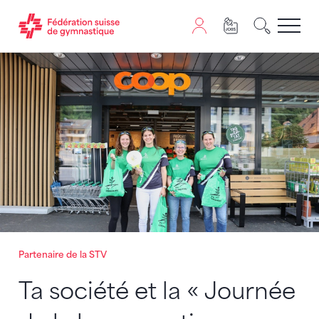
Passer au contenu
Naviguer vers le plan du siten
JavaScript est nécessaire pour naviguer sur ce site. Vous
Partenaire de la STV
Ta société et la « Journée