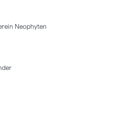
erein Neophyten
nder