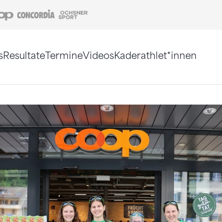
Coop
Concordia
Ochsner Sport
s
Resultate
Termine
Videos
Kaderathlet*innen
tigt. Alternativ können Sie die Sitemap ohne Jav