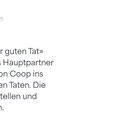
25
r guten Tat»
ls Hauptpartner
von Coop ins
n Taten. Die
tellen und
n.