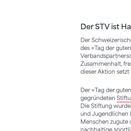
Der STV ist H
Der Schweizerische
des «Tag der guten 
Verbandspartnersc
Zusammenhalt, frei
dieser Aktion setzt
Der «Tag der guten
gegründeten
Stift
Die Stiftung wurde
und Jugendlichen i
Menschen zugute u
nachhaltige sportl