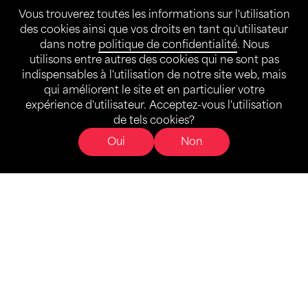
Aérobic
Vous trouverez toutes les informations sur l'utilisation
des cookies ainsi que vos droits en tant qu'utilisateur
dans notre
politique de confidentialité
. Nous
Voir le PDF
utilisons entre autres des cookies qui ne sont pas
indispensables à l'utilisation de notre site web, mais
27.10.2019
qui améliorent le site et en particulier votre
CS d'aérobic, Zuchwil
expérience d'utilisateur. Acceptez-vous l'utilisation
de tels cookies?
Aérobic
Oui
Non
Voir le PDF
Toutes les offres
Formation