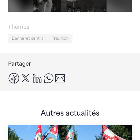
Thèmes
Banneret central
Tradition
Partager
facebook
x
linkedin
whatsapp
email
Autres actualités
La bannière est en route pour Lausanne 2025