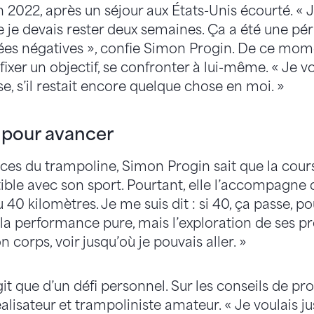
022, après un séjour aux États-Unis écourté. « J
e je devais rester deux semaines. Ça a été une péri
es négatives », confie Simon Progin. De ce mome
 fixer un objectif, se confronter à lui-même. « Je vou
e, s’il restait encore quelque chose en moi. »
 pour avancer
ces du trampoline, Simon Progin sait que la cours
le avec son sport. Pourtant, elle l’accompagne 
u 40 kilomètres. Je me suis dit : si 40, ça passe, p
s la performance pure, mais l’exploration de ses pr
 corps, voir jusqu’où je pouvais aller. »
git que d’un défi personnel. Sur les conseils de pr
alisateur et trampoliniste amateur. « Je voulais j