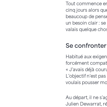
Tout commence en 2
cinq jours alors qu
beaucoup de pensé
un besoin clair : se
valais quelque chos
Se confronter
Habitué aux exigen
forcément compatib
« J’avais déjà cour
L’objectif n’est pa
voulais pousser mon
Au départ, il ne s’a
Julien Dewarrat, ré