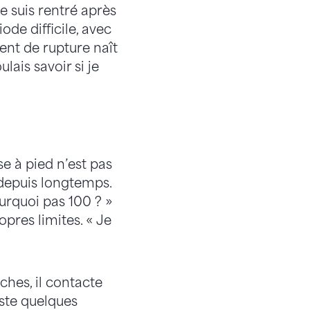
e suis rentré après
ode difficile, avec
nt de rupture naît
lais savoir si je
e à pied n’est pas
depuis longtemps.
ourquoi pas 100 ? »
opres limites. « Je
oches, il contacte
uste quelques