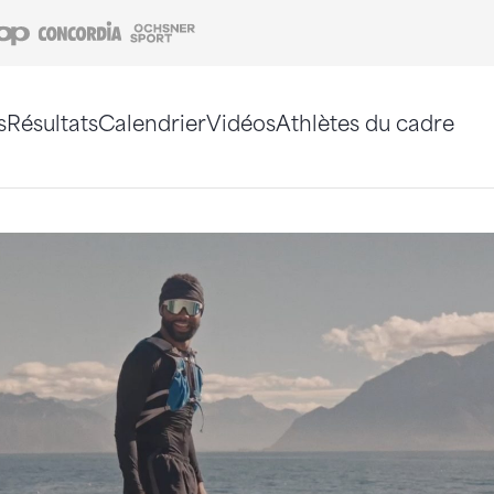
Coop
Concordia
Ochsner Sport
s
Résultats
Calendrier
Vidéos
Athlètes du cadre
e. Vous pouvez également utiliser le plan du site 