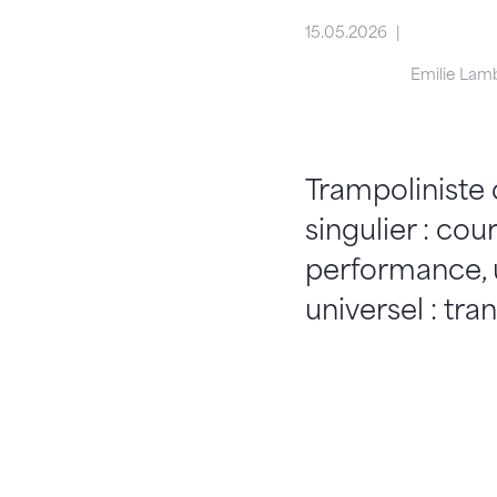
15.05.2026
Emilie Lamb
Trampoliniste 
singulier : cou
performance, 
universel : tr