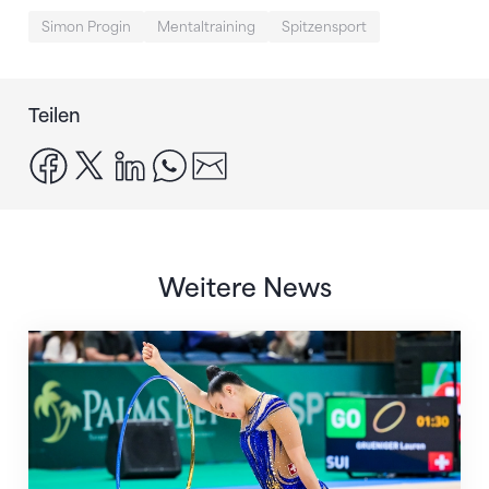
Simon Progin
Mentaltraining
Spitzensport
Teilen
facebook
x
linkedin
whatsapp
email
Weitere News
Nächster Halt: Weltmeisterschaft