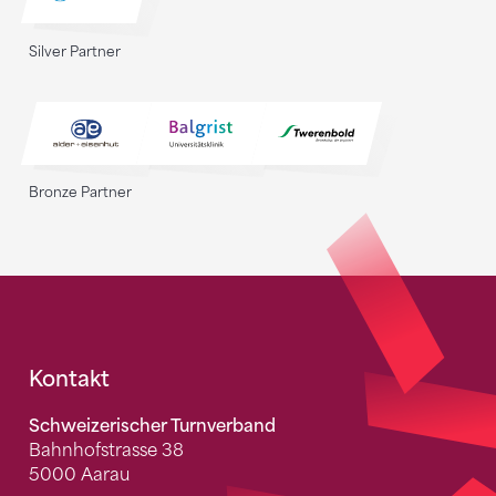
Silver Partner
Bronze Partner
Fusszeile
Kontakt
Schweizerischer Turnverband
Bahnhofstrasse 38
5000 Aarau