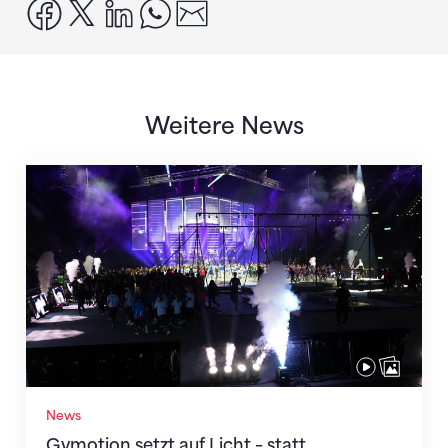
facebook
x
linkedin
whatsapp
email
Weitere News
Gymotion setzt auf Licht – statt Feuereffekte
News
Gymotion setzt auf Licht – statt