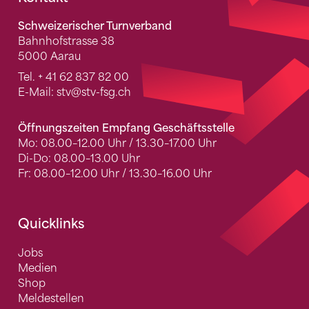
Fusszeile
Schweizerischer Turnverband
Bahnhofstrasse 38
5000 Aarau
Tel.
+ 41 62 837 82 00
E-Mail:
stv
@stv-fsg.ch
Öffnungszeiten Empfang Geschäftsstelle
Mo: 08.00–12.00 Uhr / 13.30–17.00 Uhr
Di-Do: 08.00–13.00 Uhr
Fr: 08.00–12.00 Uhr / 13.30–16.00 Uhr
Quicklinks
Jobs
Medien
Shop
Meldestellen