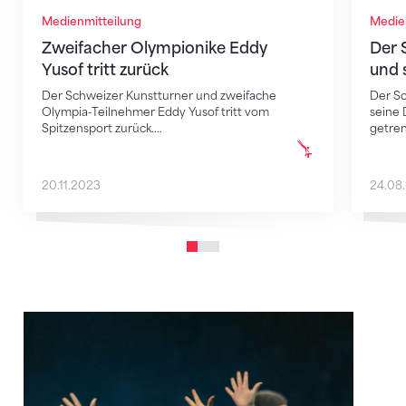
Medienmitteilung
Medie
Zweifacher Olympionike Eddy
Der 
Yusof tritt zurück
und 
Der Schweizer Kunstturner und zweifache
Der Sc
Olympia-Teilnehmer Eddy Yusof tritt vom
seine 
Spitzensport zurück.…
getre
20.11.2023
24.08