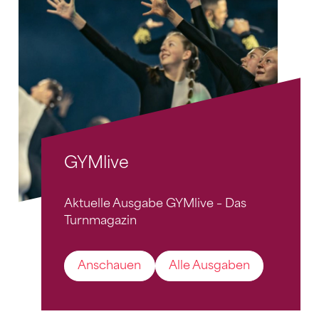
GYMlive
Aktuelle Ausgabe GYMlive – Das
Turnmagazin
Anschauen
Alle Ausgaben