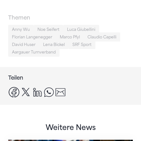
Themen
Anny Wu
Noe Seifert
Luca Giubellini
Florian Langenegger
Marco Pfyl
Claudio Capelli
David Huser
Lena Bickel
SRF Sport
Aargauer Turnverband
Teilen
facebook
x
linkedin
whatsapp
email
Weitere News