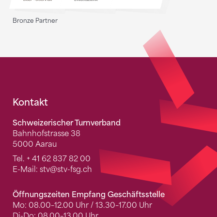
Bronze Partner
Fusszeile
Kontakt
Schweizerischer Turnverband
Bahnhofstrasse 38
5000 Aarau
Tel.
+ 41 62 837 82 00
E-Mail:
stv
@stv-fsg.ch
Öffnungszeiten Empfang Geschäftsstelle
Mo: 08.00–12.00 Uhr / 13.30–17.00 Uhr
Di-Do: 08.00–13.00 Uhr