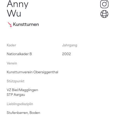
Anny
an
Wu
An
Kunstturnen
Kader
Jahrgang
Nationalkader B
2002
Verein
Kunstturnverein Obersiggenthal
Stützpunkt
VZ Biel/Magglingen
STP Aargau
Lieblingsdisziplin
Stufenbarren, Boden