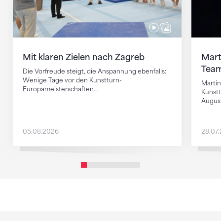
Mit klaren Zielen nach Zagreb
Mart
Team
Die Vorfreude steigt, die Anspannung ebenfalls:
Wenige Tage vor den Kunstturn-
Martin
Europameisterschaften…
Kunstt
Augus
05.08.2026
28.07
Sponsoren