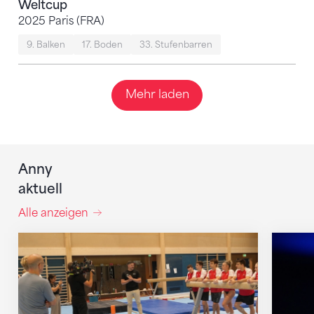
Weltcup
2025 Paris (FRA)
9. Balken
17. Boden
33. Stufenbarren
Mehr laden
Anny
aktuell
Alle anzeigen
Mit klaren Zielen nach Zagreb
Martina