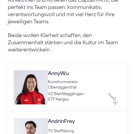
Athletinnen und Athleten das Captain-Amt, die
perfekt ins Team passen: kommunikativ,
verantwortungsvoll und mit viel Herz für ihre
jeweiligen Teams.
Beide wollen Klarheit schaffen, den
Zusammenhalt stärken und die Kultur im Team
weiterentwickeln.
Anny
Wu
Kunstturnverein
Obersiggenthal
VZ Biel/Magglingen
STP Aargau
Kunstturne
Andrin
Frey
TV Steffisburg