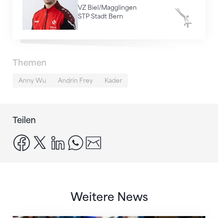
VZ Biel/Magglingen
STP Stadt Bern
Kunstturne
Themen
Anny Wu
Andrin Frey
Kader
Teilen
facebook
x
linkedin
whatsapp
email
Weitere News