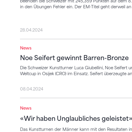
beenden die Schweizer mit 245,359 Punkten auf dem 8. 
in den Übungen Fehler ein. Der EM-Titel geht derweil an 
28.04.2024
News
Noe Seifert gewinnt Barren-Bronze
Noe Seifert gewinnt Barren-Bronze
Die Schweizer Kunstturner Luca Giubellini, Noe Seifert 
Weltcup in Osijek (CRO) im Einsatz. Seifert überzeugte
08.04.2024
«Wir haben Unglaubliches geleistet»
News
«Wir haben Unglaubliches geleistet
Das Kunstturnen der Männer kann mit den Resultaten in