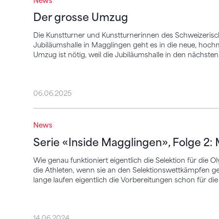
News
Der grosse Umzug
Die Kunstturner und Kunstturnerinnen des Schweizeris
Jubiläumshalle in Magglingen geht es in die neue, hochm
Umzug ist nötig, weil die Jubiläumshalle in den nächsten
06.06.2025
Serie «Inside Magglingen», Folge 2: Miss
News
Serie «Inside Magglingen», Folge 2:
Wie genau funktioniert eigentlich die Selektion für die O
die Athleten, wenn sie an den Selektionswettkämpfen 
lange laufen eigentlich die Vorbereitungen schon für die
14.06.2024