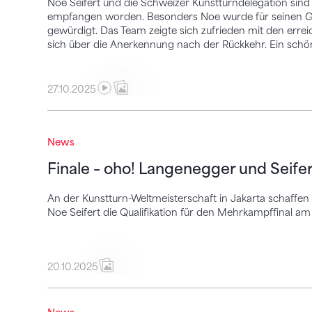
Noe Seifert und die Schweizer Kunstturndelegation sind
empfangen worden. Besonders Noe wurde für seinen G
gewürdigt. Das Team zeigte sich zufrieden mit den errei
sich über die Anerkennung nach der Rückkehr. Ein schö
27.10.2025
Finale – oho! Langenegger und Seifert sch
News
Finale – oho! Langenegger und Seifer
An der Kunstturn-Weltmeisterschaft in Jakarta schaffe
Noe Seifert die Qualifikation für den Mehrkampffinal a
20.10.2025
Der grosse Umzug