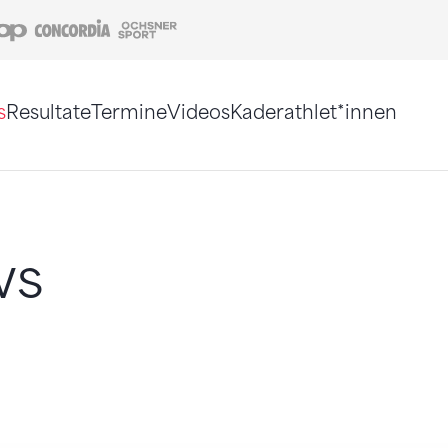
Coop
Concordia
Ochsner Sport
s
Resultate
Termine
Videos
Kaderathlet*innen
tigt. Alternativ können Sie die Sitemap ohne Jav
ws