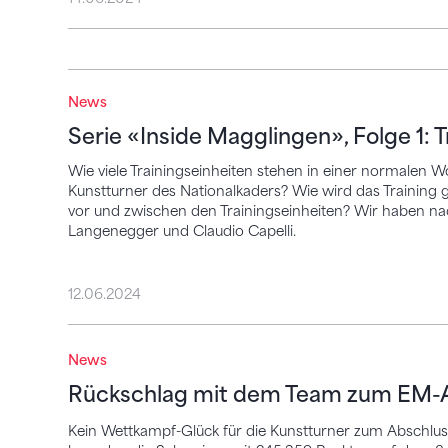
Serie «Inside Magglingen», Folge 1: Traini
News
Serie «Inside Magglingen», Folge 1: T
Wie viele Trainingseinheiten stehen in einer normalen
Kunstturner des Nationalkaders? Wie wird das Training
vor und zwischen den Trainingseinheiten? Wir haben na
Langenegger und Claudio Capelli.
12.06.2024
Rückschlag mit dem Team zum EM-Absch
News
Rückschlag mit dem Team zum EM-
Kein Wettkampf-Glück für die Kunstturner zum Abschlus