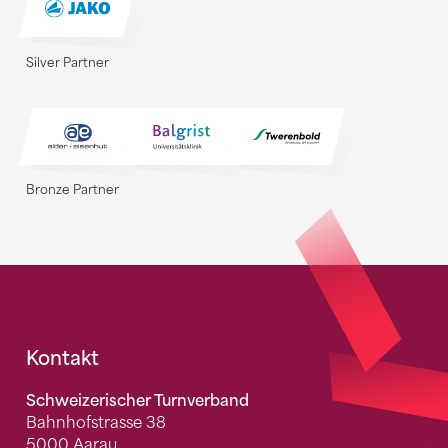
Silver Partner
Bronze Partner
Fusszeile
Kontakt
Schweizerischer Turnverband
Bahnhofstrasse 38
5000 Aarau