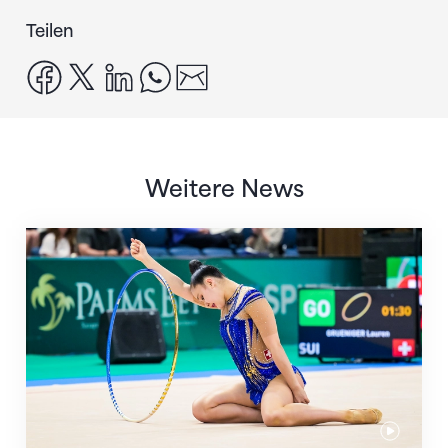
Teilen
facebook
x
linkedin
whatsapp
email
Weitere News
Nächster Halt: Weltmeisterschaft